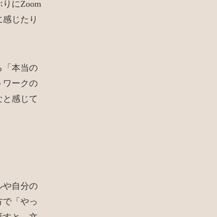
にZoom
に感じたり
ら「本当の
トワークの
なと感じて
ルや自分の
方で「やっ