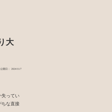
り大
公開日： 2024/11/7
か失ってい
がちな直接