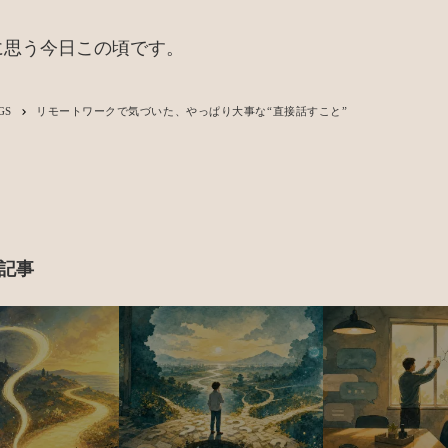
に思う今日この頃です。
GS
リモートワークで気づいた、やっぱり大事な“直接話すこと”
keyboard_arrow_right
記事