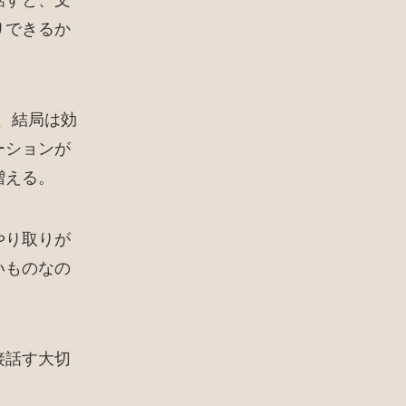
話すと、文
りできるか
、結局は効
ーションが
増える。
やり取りが
いものなの
接話す大切