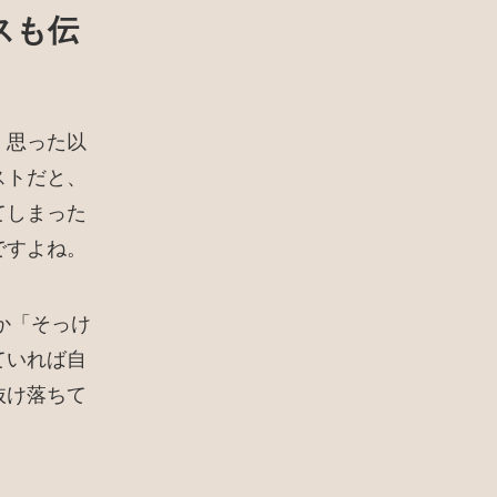
スも伝
、思った以
ストだと、
てしまった
ですよね。
か「そっけ
ていれば自
抜け落ちて