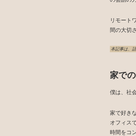
リモート
間の大切
本記事は、
家での
僕は、社
家で好き
オフィス
時間をコ