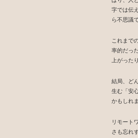
ぱり、人
字では伝
ら不思議
これまでの
率的だっ
上がった
結局、ど
生む「安
かもしれ
リモート
さも忘れ