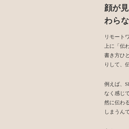
顔が
わら
リモート
上に「伝
書き方ひ
りして、
例えば、S
なく感じ
然に伝わ
しまうん