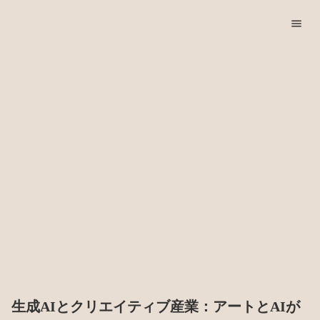
menu
生成AIとクリエイティブ産業：アートとAIが