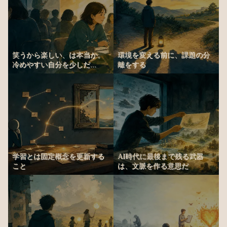
笑うから楽しい、は本当か。
環境を変える前に、課題の分
冷めやすい自分を少しだ...
離をする
学習とは固定概念を更新する
AI時代に最後まで残る武器
こと
は、文脈を作る意思だ