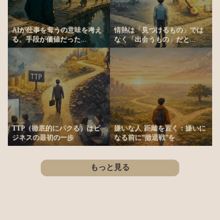
AIが仕事を奪うの意味を考え
情熱は「見つけるもの」では
る。手段が価値だった...
なく「出会うもの」だと...
TTP（徹底的にパクる）はビ
嫌いな人 距離を置く：嫌いに
ジネスの最初の一歩
なる前に“撤退戦”を...
もっと見る