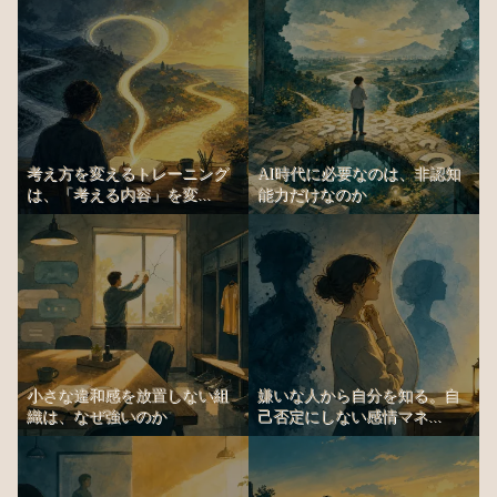
考え方を変えるトレーニング
AI時代に必要なのは、非認知
は、「考える内容」を変...
能力だけなのか
小さな違和感を放置しない組
嫌いな人から自分を知る。自
織は、なぜ強いのか
己否定にしない感情マネ...