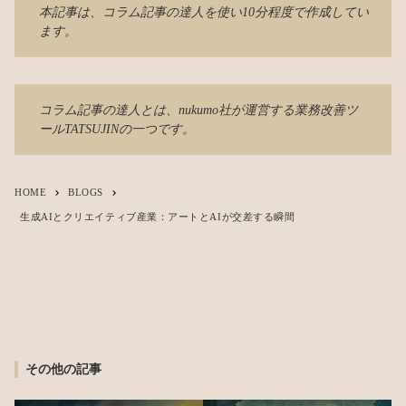
本記事は、
コラム記事の達人
を使い10分程度で作成してい
ます。
コラム記事の達人とは、nukumo社が運営する業務改善ツ
ール
TATSUJIN
の一つです。
HOME
BLOGS
keyboard_arrow_right
keyboard_arrow_right
生成AIとクリエイティブ産業：アートとAIが交差する瞬間
その他の記事