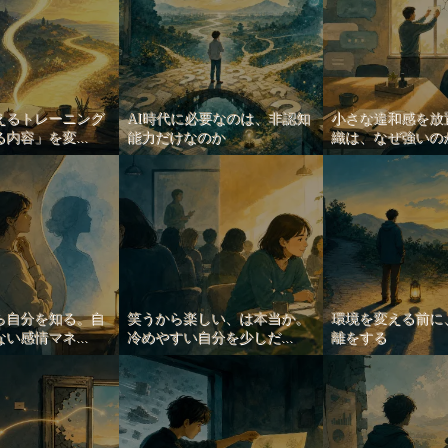
えるトレーニング
AI時代に必要なのは、非認知
小さな違和感を放
内容」を変...
能力だけなのか
織は、なぜ強いの
ら自分を知る。自
笑うから楽しい、は本当か。
環境を変える前に
い感情マネ...
冷めやすい自分を少しだ...
離をする