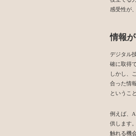
感受性が
情報が
デジタル
確に取得
しかし、
合った情
というこ
例えば、
供します
触れる機