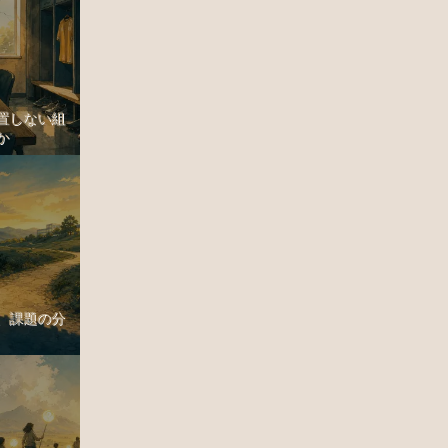
置しない組
か
、課題の分