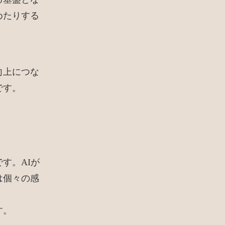
めたりする
向上につな
です。
す。AIが
は個々の感
す。