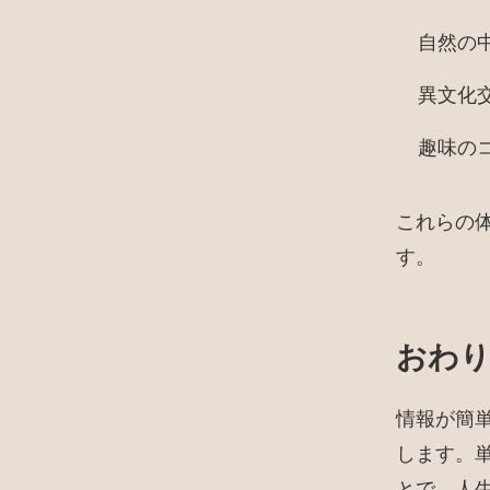
自然の
異文化
趣味の
これらの
す。
おわ
情報が簡
します。
とで、人