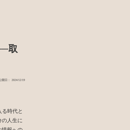
─取
公開日： 2024/12/19
入る時代と
分の人生に
な情報への