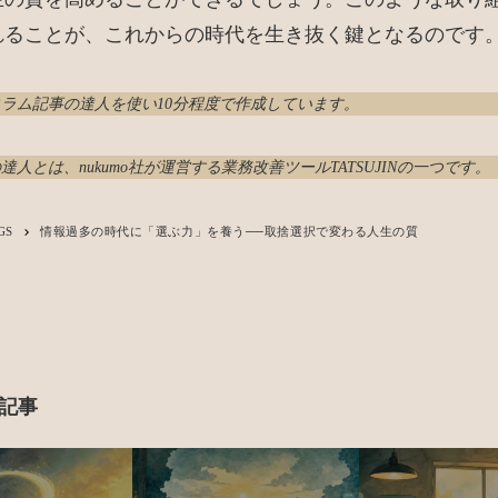
れることが、これからの時代を生き抜く鍵となるのです
コラム記事の達人
を使い10分程度で作成しています。
達人とは、nukumo社が運営する業務改善ツール
TATSUJIN
の一つです。
GS
情報過多の時代に「選ぶ力」を養う──取捨選択で変わる人生の質
keyboard_arrow_right
記事