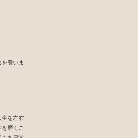
力を養いま
人生を左右
性を磨くこ
組みを日常