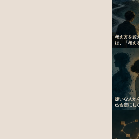
考え方を変
は、「考える
嫌いな人か
己否定にしな