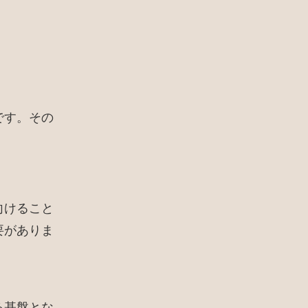
です。その
向けること
要がありま
る基盤とな