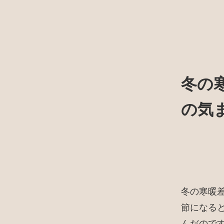
冬の
の気
冬の寒暖
節になる
んだので