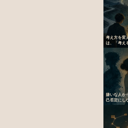
考え方を変
は、「考える
嫌いな人か
己否定にしな