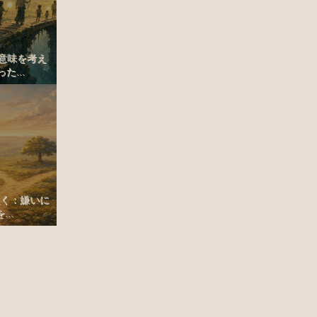
の意味を考え
た...
置く：嫌いに
..