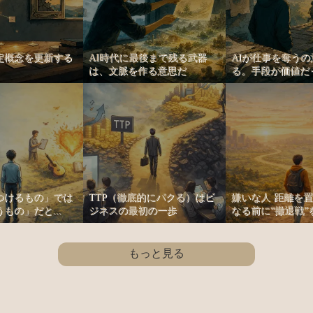
定概念を更新する
AI時代に最後まで残る武器
AIが仕事を奪う
は、文脈を作る意思だ
る。手段が価値だっ
つけるもの」では
TTP（徹底的にパクる）はビ
嫌いな人 距離を
もの」だと...
ジネスの最初の一歩
なる前に“撤退戦”を.
もっと見る