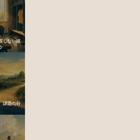
置しない組
か
、課題の分