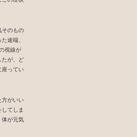
気そのもの
った途端、
の視線が
したが、ど
に座ってい
た方がいい
をしてしま
。体が元気