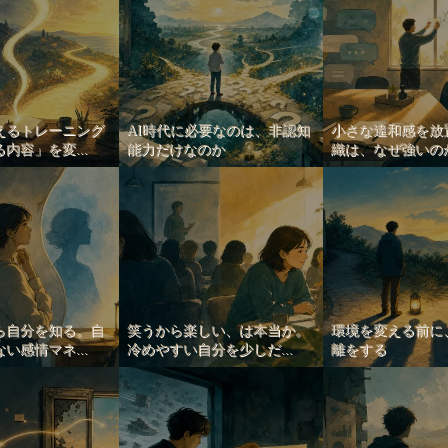
えるトレーニング
AI時代に必要なのは、非認知
小さな違和感を放
内容」を変...
能力だけなのか
織は、なぜ強いの
ら自分を知る。自
笑うから楽しい、は本当か。
環境を変える前に
い感情マネ...
冷めやすい自分を少しだ...
離をする