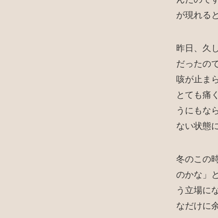
が現れる
昨日、久
だったの
咳が止ま
とても痛
うにもな
ない状態
冬のこの
のかな」
う立場に
なだけに