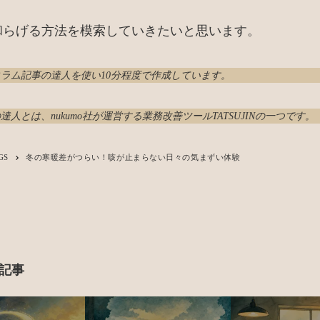
和らげる方法を模索していきたいと思います。
コラム記事の達人
を使い10分程度で作成しています。
達人とは、nukumo社が運営する業務改善ツール
TATSUJIN
の一つです。
GS
冬の寒暖差がつらい！咳が止まらない日々の気まずい体験
keyboard_arrow_right
記事