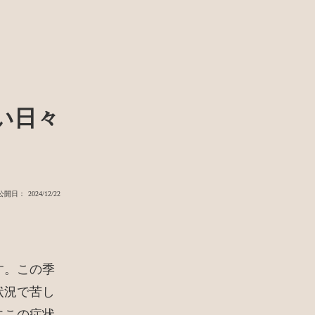
い日々
公開日： 2024/12/22
す。この季
状況で苦し
にこの症状