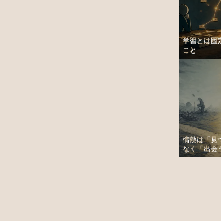
学習とは固
こと
情熱は「見
なく「出会う