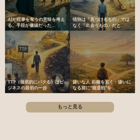
AIが仕事を奪うの意味を考え
情熱は「見つけるもの」では
る。手段が価値だった...
なく「出会うもの」だと...
TTP（徹底的にパクる）はビ
嫌いな人 距離を置く：嫌いに
ジネスの最初の一歩
なる前に“撤退戦”を...
もっと見る