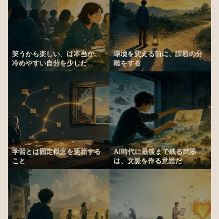
笑うから楽しい、は本当か。
環境を変える前に、課題の分
冷めやすい自分を少しだ...
離をする
学習とは固定概念を更新する
AI時代に最後まで残る武器
こと
は、文脈を作る意思だ