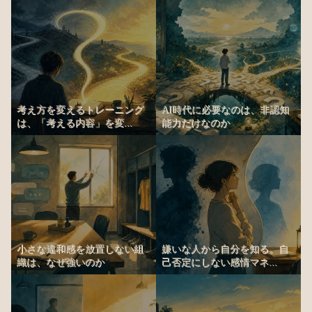
考え方を変えるトレーニング
AI時代に必要なのは、非認知
は、「考える内容」を変...
能力だけなのか
小さな違和感を放置しない組
嫌いな人から自分を知る。自
織は、なぜ強いのか
己否定にしない感情マネ...