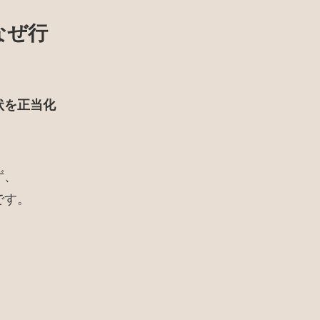
なぜ行
状を正当化
ず、
です。