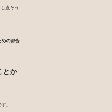
けし直そう
ための都合
ことか
です。