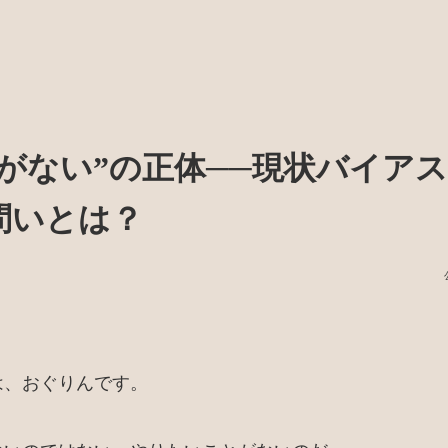
間がない”の正体──現状バイア
問いとは？
は、おぐりんです。