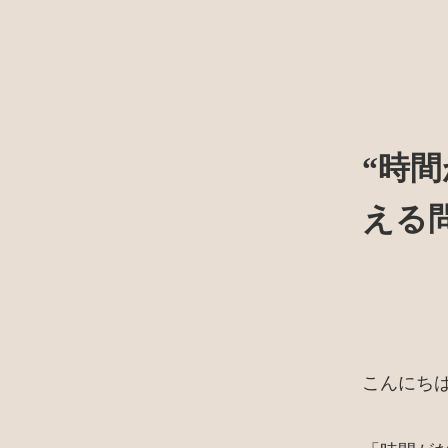
“時
える
こんにち