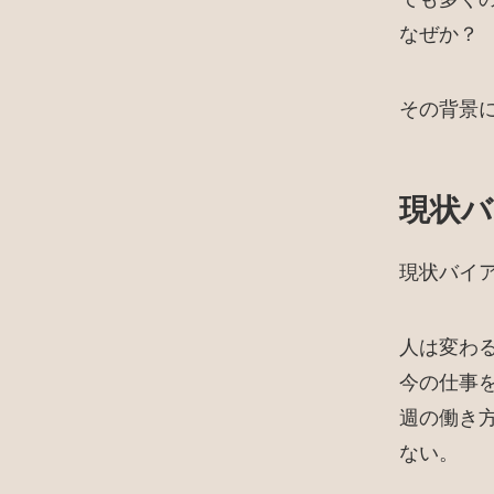
なぜか？
その背景
現状バ
現状バイ
人は変わ
今の仕事
週の働き
ない。