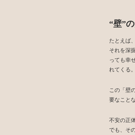
“壁”
たとえば
それを深
っても幸
れてくる
この「壁
要なこと
不安の正
でも、そ