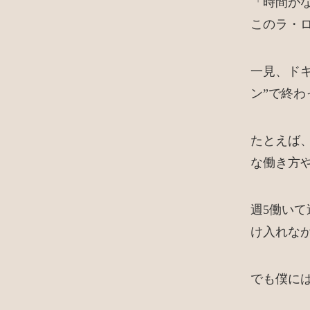
「時間が
このラ・
一見、ド
ン”で終
たとえば
な働き方
週5働い
け入れな
でも僕に