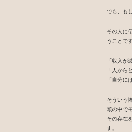
でも、も
その人に
うことで
「収入が
「人から
「自分に
そういう
頭の中で
その存在
す。