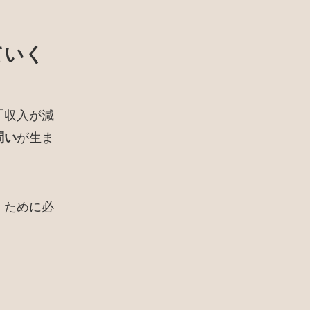
ていく
「収入が減
問い
が生ま
くために必