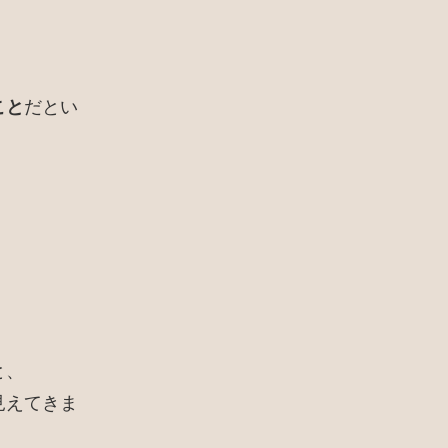
こと
だとい
と、
見えてきま