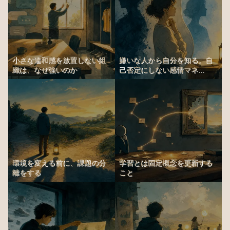
小さな違和感を放置しない組
嫌いな人から自分を知る。自
織は、なぜ強いのか
己否定にしない感情マネ...
環境を変える前に、課題の分
学習とは固定概念を更新する
離をする
こと