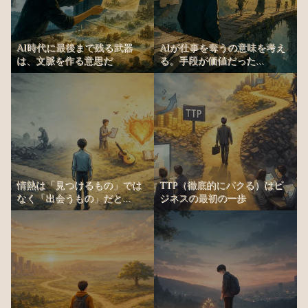
AI時代に最後まで残る武器
AIが仕事を奪うの意味を考え
は、文脈を作る意思だ
る。手段が価値だった...
情熱は「見つけるもの」では
TTP（徹底的にパクる）はビ
なく「出会うもの」だと...
ジネスの最初の一歩