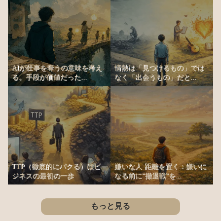
AIが仕事を奪うの意味を考え
情熱は「見つけるもの」では
る。手段が価値だった...
なく「出会うもの」だと...
TTP（徹底的にパクる）はビ
嫌いな人 距離を置く：嫌いに
ジネスの最初の一歩
なる前に“撤退戦”を...
もっと見る