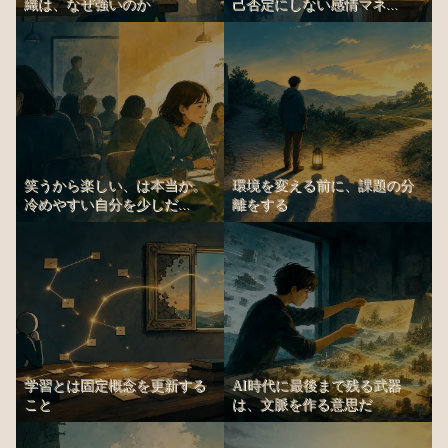
織は、なぜ強いのか
己否定にしない感情マネ...
笑うから楽しい、は本当か。
環境を変える前に、課題の分
冷めやすい自分を少しだ...
離をする
学習とは固定概念を更新する
AI時代に最後まで残る武器
こと
は、文脈を作る意思だ