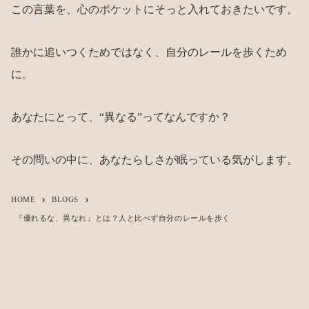
この言葉を、心のポケットにそっと入れておきたいです。
誰かに追いつくためではなく、自分のレールを歩くため
に。
あなたにとって、“異なる”ってなんですか？
その問いの中に、あなたらしさが眠っている気がします。
HOME
BLOGS
keyboard_arrow_right
keyboard_arrow_right
『優れるな、異なれ』とは？人と比べず自分のレールを歩く